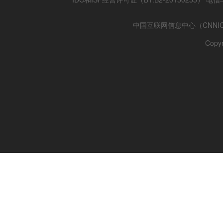
中国互联网信息中心（CNNI
Cop